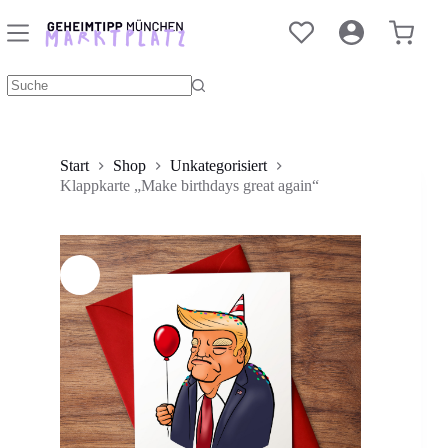
Zum
Inhalt
Klappkarte „Make birthdays great again“
In den Warenkorb
Warenko
springen
3,50
€
Keine
Ergebnisse
Start
Shop
Unkategorisiert
Klappkarte „Make birthdays great again“