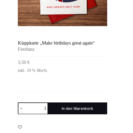
Klappkarte „Make birthdays great again“
Firelfanz
3,50
€
inkl. 19 % MwSt.
Klappkarte
In den Warenkorb
"Make
birthdays
great
again"
Menge