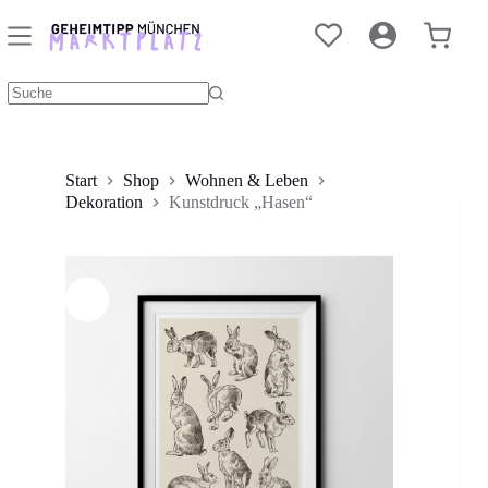
Zum
Inhalt
Kunstdruck „Hasen“
In den Warenkorb
Warenko
springen
10,00
€
Keine
Ergebnisse
Start
Shop
Wohnen & Leben
Dekoration
Kunstdruck „Hasen“